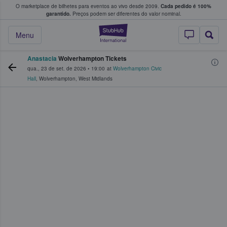
O marketplace de bilhetes para eventos ao vivo desde 2009.
Cada pedido é 100%
 os fãs compram e vendem bilhetes
garantido.
Preços podem ser diferentes do valor nominal.
StubHub – onde o
Menu
Anastacia
Wolverhampton Tickets
qua., 23 de set. de 2026
•
19:00
at
Wolverhampton Civic
Hall
,
Wolverhampton
,
West Midlands