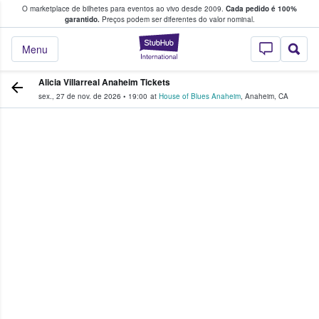
O marketplace de bilhetes para eventos ao vivo desde 2009.
Cada pedido é 100%
 os fãs compram e vendem bilhetes
garantido.
Preços podem ser diferentes do valor nominal.
StubHub – onde o
Menu
Alicia Villarreal Anaheim Tickets
sex., 27 de nov. de 2026
•
19:00
at
House of Blues Anaheim
,
Anaheim
,
CA