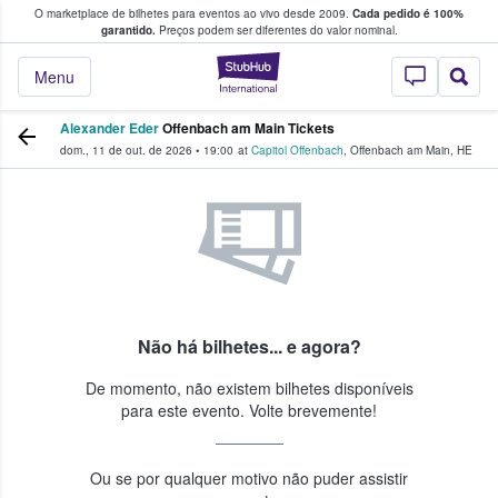
O marketplace de bilhetes para eventos ao vivo desde 2009.
Cada pedido é 100%
 os fãs compram e vendem bilhetes
garantido.
Preços podem ser diferentes do valor nominal.
StubHub – onde o
Menu
Alexander Eder
Offenbach am Main Tickets
dom., 11 de out. de 2026
•
19:00
at
Capitol Offenbach
,
Offenbach am Main
,
HE
Não há bilhetes... e agora?
De momento, não existem bilhetes disponíveis
para este evento. Volte brevemente!
Ou se por qualquer motivo não puder assistir