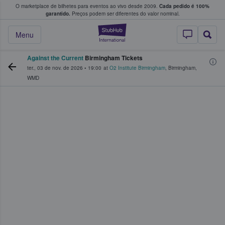
O marketplace de bilhetes para eventos ao vivo desde 2009.
Cada pedido é 100%
 os fãs compram e vendem bilhetes
garantido.
Preços podem ser diferentes do valor nominal.
StubHub – onde o
Menu
Against the Current
Birmingham Tickets
ter., 03 de nov. de 2026
•
19:00
at
O2 Institute Birmingham
,
Birmingham
,
WMD