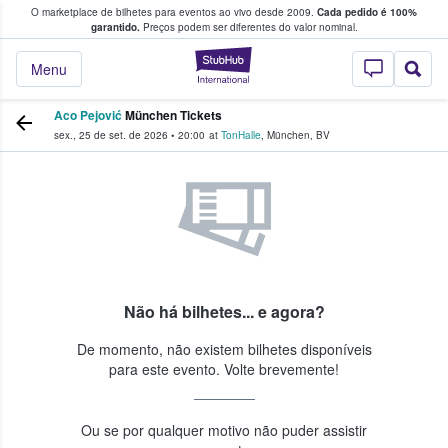
O marketplace de bilhetes para eventos ao vivo desde 2009.
Cada pedido é 100%
 os fãs compram e vendem bilhetes
garantido.
Preços podem ser diferentes do valor nominal.
StubHub – onde o
Menu
Aco Pejović
München Tickets
sex., 25 de set. de 2026
•
20:00
at
TonHalle
,
München
,
BV
Não há bilhetes... e agora?
De momento, não existem bilhetes disponíveis
para este evento. Volte brevemente!
Ou se por qualquer motivo não puder assistir