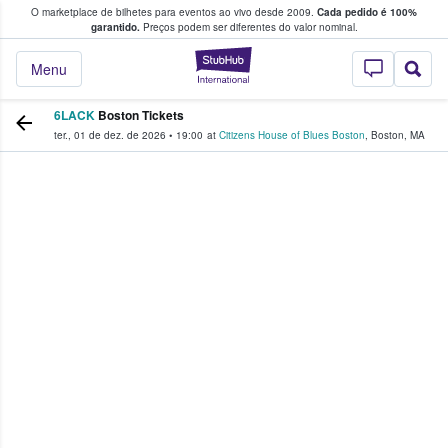
O marketplace de bilhetes para eventos ao vivo desde 2009.
Cada pedido é 100%
 os fãs compram e vendem bilhetes
garantido.
Preços podem ser diferentes do valor nominal.
StubHub – onde o
Menu
6LACK
Boston Tickets
ter., 01 de dez. de 2026
•
19:00
at
Citizens House of Blues Boston
,
Boston
,
MA