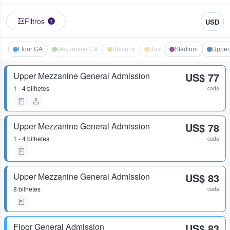
Filtros
USD
1
Floor GA
Mezzanine GA
Balcony
Box
Stadium
Upper
Upper Mezzanine General Admission
US$ 77
1 - 4 bilhetes
cada
Upper Mezzanine General Admission
US$ 78
1 - 4 bilhetes
cada
Upper Mezzanine General Admission
US$ 83
8 bilhetes
cada
Floor General Admission
US$ 83